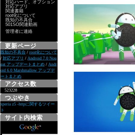
対応ハード、オプション
対応アプリ
関連書籍
root化について
既知の不具合
501SO関連動画
管理者に連絡
更新ページ
既知の不具合
/
root化について
/
対応アプリ
/
Android 7.0 Nou
gat アップデートまとめ
/
Andr
oid 6.0 Marshmallow アップデ
ートまとめ
アクセス数
523228
つぶやき
xperia z5 -httpに関するツイー
ト
サイト内検索