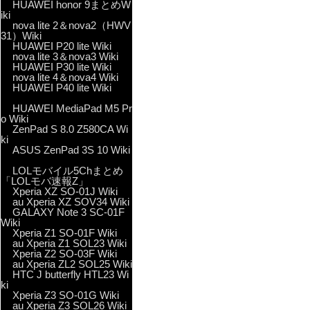
HUAWEI honor 9まとめW
iki
nova lite 2＆nova2（HWV
31）Wiki
HUAWEI P20 lite Wiki
nova lite 3＆nova3 Wiki
HUAWEI P30 lite Wiki
nova lite 4＆nova4 Wiki
HUAWEI P40 lite Wiki
HUAWEI MediaPad M5 Pr
o Wiki
ZenPad S 8.0 Z580CA Wi
ki
ASUS ZenPad 3S 10 Wiki
LOLモバイル5Chまとめ
「LOLモバ速報Z」
Xperia XZ SO-01J Wiki
au Xperia XZ SOV34 Wiki
GALAXY Note 3 SC-01F
Wiki
Xperia Z1 SO-01F Wiki
au Xperia Z1 SOL23 Wiki
Xperia Z2 SO-03F Wiki
au Xperia ZL2 SOL25 Wiki
HTC J butterfly HTL23 Wi
ki
Xperia Z3 SO-01G Wiki
au Xperia Z3 SOL26 Wiki