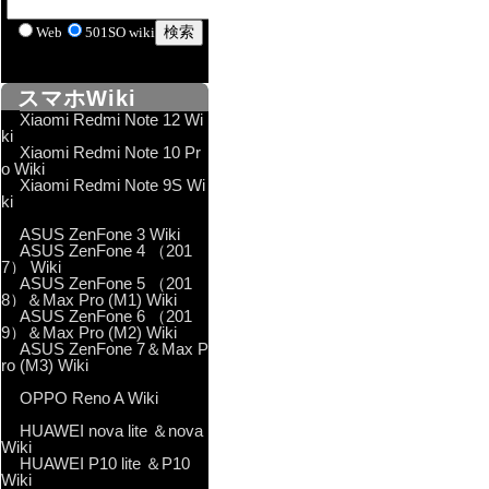
Web
501SO wiki
スマホWiki
Xiaomi Redmi Note 12 Wi
ki
Xiaomi Redmi Note 10 Pr
o Wiki
Xiaomi Redmi Note 9S Wi
ki
ASUS ZenFone 3 Wiki
ASUS ZenFone 4 （201
7） Wiki
ASUS ZenFone 5 （201
8）＆Max Pro (M1) Wiki
ASUS ZenFone 6 （201
9）＆Max Pro (M2) Wiki
ASUS ZenFone 7＆Max P
ro (M3) Wiki
OPPO Reno A Wiki
HUAWEI nova lite ＆nova
Wiki
HUAWEI P10 lite ＆P10
Wiki