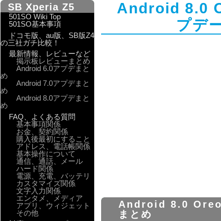
Android 8.0
SB Xperia Z5
501SO Wiki Top
プデ
501SO基本事項
ドコモ版、au版、SB版Z4
の三社ガチ比較！
最新情報、レビューなど
掲示板レビューまとめ
Android 6.0アプデまと
め
Android 7.0アプデまと
め
Android 8.0アプデまと
め
FAQ、よくある質問
基本事項関係
お金、契約関係
購入後最初にすること
アドレス、電話帳関係
基本操作について
通信、通話、メール
ハード関係
電源、充電、バッテリ
カスタマイズ関係
文字入力関係
エンタメ、メディア
Android 8.0 O
アプリ、ウィジェット
その他
まとめ