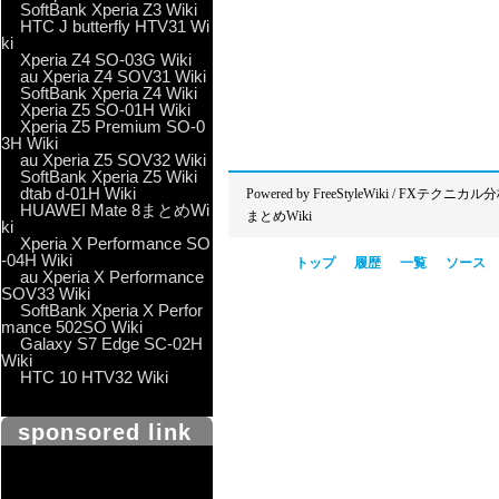
SoftBank Xperia Z3 Wiki
HTC J butterfly HTV31 Wi
ki
Xperia Z4 SO-03G Wiki
au Xperia Z4 SOV31 Wiki
SoftBank Xperia Z4 Wiki
Xperia Z5 SO-01H Wiki
Xperia Z5 Premium SO-0
3H Wiki
au Xperia Z5 SOV32 Wiki
SoftBank Xperia Z5 Wiki
dtab d-01H Wiki
Powered by
FreeStyleWiki
/
FXテクニカル分
HUAWEI Mate 8まとめWi
まとめWiki
ki
Xperia X Performance SO
-04H Wiki
トップ
履歴
一覧
ソース
au Xperia X Performance
SOV33 Wiki
SoftBank Xperia X Perfor
mance 502SO Wiki
Galaxy S7 Edge SC-02H
Wiki
HTC 10 HTV32 Wiki
sponsored link